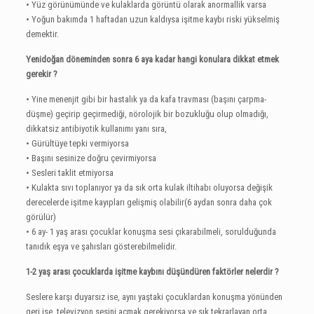
• Yüz görünümünde ve kulaklarda görüntü olarak anormallik varsa
• Yoğun bakımda 1 haftadan uzun kaldıysa işitme kaybı riski yükselmiş
demektir.
Yenidoğan döneminden sonra 6 aya kadar hangi konulara dikkat etmek
gerekir ?
• Yine menenjit gibi bir hastalık ya da kafa travması (başını çarpma-
düşme) geçirip geçirmediği, nörolojik bir bozukluğu olup olmadığı,
dikkatsiz antibiyotik kullanımı yanı sıra,
• Gürültüye tepki vermiyorsa
• Başını sesinize doğru çevirmiyorsa
• Sesleri taklit etmiyorsa
• Kulakta sıvı toplanıyor ya da sık orta kulak iltihabı oluyorsa değişik
derecelerde işitme kayıpları gelişmiş olabilir(6 aydan sonra daha çok
görülür)
• 6 ay- 1 yaş arası çocuklar konuşma sesi çıkarabilmeli, sorulduğunda
tanıdık eşya ve şahısları gösterebilmelidir.
1-2 yaş arası çocuklarda işitme kaybını düşündüren faktörler nelerdir ?
Seslere karşı duyarsız ise, aynı yaştaki çocuklardan konuşma yönünden
geri ise, televizyon sesini açmak gerekiyorsa ve sık tekrarlayan orta