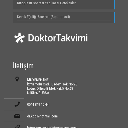
Rinoplasti Sonrası Yapılması Gerekenler
Kemik Eğriliği Ameliyatı(Septoplasti)
İletişim
MUYENEHANE
İzmir Yolu Cad. .Badem sok.No:26
Lotus Office B blok kat:5 No:63
Nilüfer/BURSA
0544 849 16 44
dr.kbb@hotmail.com
https://www.dralidegirmenci.com