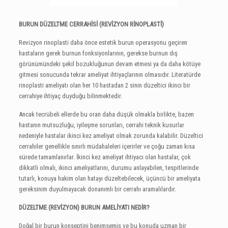
BURUN DÜZELTME CERRAHİSİ (REVİZYON RİNOPLASTİ)
Revizyon rinoplasti daha önce estetik burun operasyonu geçiren
hastaların gerek burnun fonksiyonlarının, gerekse burnun dış
görünümündeki şekil bozukluğunun devam etmesi ya da daha kötüye
gitmesi sonucunda tekrar ameliyat ihtiyaçlarının olmasıdır. Literatürde
rinoplasti ameliyatı olan her 10 hastadan 2 sinin düzeltici ikinci bir
cerrahiye ihtiyaç duyduğu bilinmektedir.
Ancak tecrübeli ellerde bu oran daha düşük olmakla birlikte, bazen
hastanın mutsuzluğu, iyileşme sorunları, cerrahi teknik kusurlar
nedeniyle hastalar ikinci kez ameliyat olmak zorunda kalabilir. Düzeltici
cerrahiler genellikle sınırlı müdahaleleri içerirler ve çoğu zaman kısa
sürede tamamlanırlar. İkinci kez ameliyat ihtiyacı olan hastalar, çok
dikkatli olmalı, ikinci ameliyatlarını, durumu anlayabilen, tespitlerinde
tutarlı, konuya hakim olan hatayı düzeltebilecek, üçüncü bir ameliyata
gereksinim duyulmayacak donanımlı bir cerrahı aramalılardır.
DÜZELTME (REVİZYON) BURUN AMELİYATI NEDİR?
Doğal bir burun konseptini benimsemiş ve bu konuda uzman bir