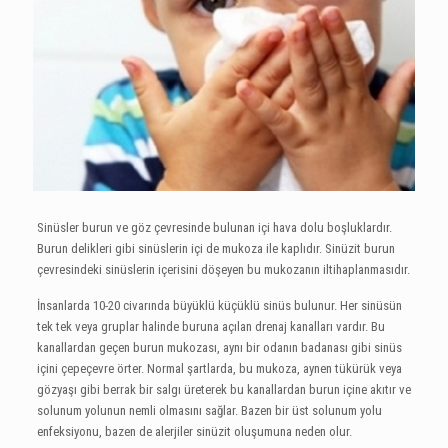
Sinüsler burun ve göz çevresinde bulunan içi hava dolu boşluklardır.
Burun delikleri gibi sinüslerin içi de mukoza ile kaplıdır. Sinüzit burun
çevresindeki sinüslerin içerisini döşeyen bu mukozanın iltihaplanmasıdır.
İnsanlarda 10-20 civarında büyüklü küçüklü sinüs bulunur. Her sinüsün
tek tek veya gruplar halinde buruna açılan drenaj kanalları vardır. Bu
kanallardan geçen burun mukozası, aynı bir odanın badanası gibi sinüs
içini çepeçevre örter. Normal şartlarda, bu mukoza, aynen tükürük veya
gözyaşı gibi berrak bir salgı üreterek bu kanallardan burun içine akıtır ve
solunum yolunun nemli olmasını sağlar. Bazen bir üst solunum yolu
enfeksiyonu, bazen de alerjiler sinüzit oluşumuna neden olur.