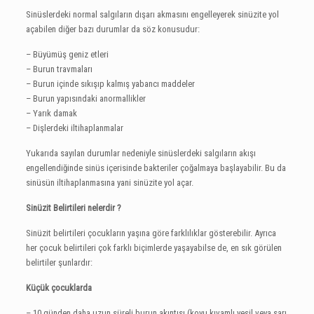
Sinüslerdeki normal salgıların dışarı akmasını engelleyerek sinüzite yol
açabilen diğer bazı durumlar da söz konusudur:
– Büyümüş geniz etleri
– Burun travmaları
– Burun içinde sıkışıp kalmış yabancı maddeler
– Burun yapısındaki anormallikler
– Yarık damak
– Dişlerdeki iltihaplanmalar
Yukarıda sayılan durumlar nedeniyle sinüslerdeki salgıların akışı
engellendiğinde sinüs içerisinde bakteriler çoğalmaya başlayabilir. Bu da
sinüsün iltihaplanmasına yani sinüzite yol açar.
Sinüzit Belirtileri nelerdir ?
Sinüzit belirtileri çocukların yaşına göre farklılıklar gösterebilir. Ayrıca
her çocuk belirtileri çok farklı biçimlerde yaşayabilse de, en sık görülen
belirtiler şunlardır:
Küçük çocuklarda
– 10 günden daha uzun süreli burun akıntısı (koyu kıvamlı yeşil veya sarı