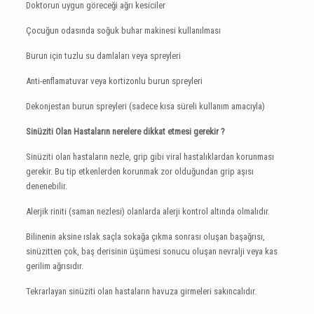
Doktorun uygun göreceği ağrı kesiciler
Çocuğun odasında soğuk buhar makinesi kullanılması
Burun için tuzlu su damlaları veya spreyleri
Anti-enflamatuvar veya kortizonlu burun spreyleri
Dekonjestan burun spreyleri (sadece kısa süreli kullanım amacıyla)
Sinüziti Olan Hastaların nerelere dikkat etmesi gerekir ?
Sinüziti olan hastaların nezle, grip gibi viral hastalıklardan korunması
gerekir. Bu tip etkenlerden korunmak zor olduğundan grip aşısı
denenebilir.
Alerjik riniti (saman nezlesi) olanlarda alerji kontrol altında olmalıdır.
Bilinenin aksine ıslak saçla sokağa çıkma sonrası oluşan başağrısı,
sinüzitten çok, baş derisinin üşümesi sonucu oluşan nevralji veya kas
gerilim ağrısıdır.
Tekrarlayan sinüziti olan hastaların havuza girmeleri sakıncalıdır.