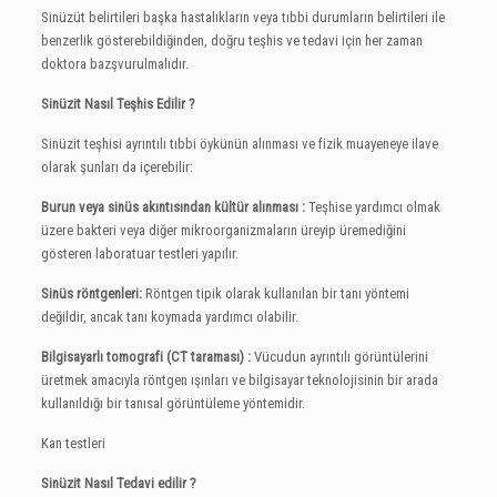
Sinüzüt belirtileri başka hastalıkların veya tıbbi durumların belirtileri ile
benzerlik gösterebildiğinden, doğru teşhis ve tedavi için her zaman
doktora bazşvurulmalıdır.
Sinüzit Nasıl Teşhis Edilir ?
Sinüzit teşhisi ayrıntılı tıbbi öykünün alınması ve fizik muayeneye ilave
olarak şunları da içerebilir:
Burun veya sinüs akıntısından kültür alınması :
Teşhise yardımcı olmak
üzere bakteri veya diğer mikroorganizmaların üreyip üremediğini
gösteren laboratuar testleri yapılır.
Sinüs röntgenleri:
Röntgen tipik olarak kullanılan bir tanı yöntemi
değildir, ancak tanı koymada yardımcı olabilir.
Bilgisayarlı tomografi (CT taraması) :
Vücudun ayrıntılı görüntülerini
üretmek amacıyla röntgen ışınları ve bilgisayar teknolojisinin bir arada
kullanıldığı bir tanısal görüntüleme yöntemidir.
Kan testleri
Sinüzit Nasıl Tedavi edilir ?