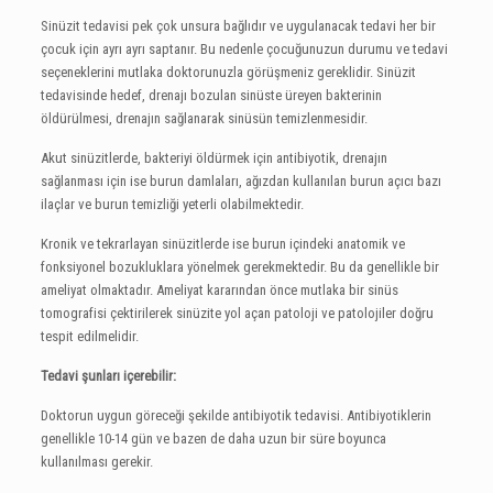
Sinüzit tedavisi pek çok unsura bağlıdır ve uygulanacak tedavi her bir
çocuk için ayrı ayrı saptanır. Bu nedenle çocuğunuzun durumu ve tedavi
seçeneklerini mutlaka doktorunuzla görüşmeniz gereklidir. Sinüzit
tedavisinde hedef, drenajı bozulan sinüste üreyen bakterinin
öldürülmesi, drenajın sağlanarak sinüsün temizlenmesidir.
Akut sinüzitlerde, bakteriyi öldürmek için antibiyotik, drenajın
sağlanması için ise burun damlaları, ağızdan kullanılan burun açıcı bazı
ilaçlar ve burun temizliği yeterli olabilmektedir.
Kronik ve tekrarlayan sinüzitlerde ise burun içindeki anatomik ve
fonksiyonel bozukluklara yönelmek gerekmektedir. Bu da genellikle bir
ameliyat olmaktadır. Ameliyat kararından önce mutlaka bir sinüs
tomografisi çektirilerek sinüzite yol açan patoloji ve patolojiler doğru
tespit edilmelidir.
Tedavi şunları içerebilir:
Doktorun uygun göreceği şekilde antibiyotik tedavisi. Antibiyotiklerin
genellikle 10-14 gün ve bazen de daha uzun bir süre boyunca
kullanılması gerekir.