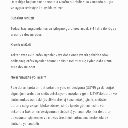
Hastalığın başlamasında sonra 3-4 hafta sürebilir.Kısa zamanda oluşur
ve uygun tedaviyle kolaylıkla iyileşir.
Subakut sinüzit
Tedavi başlangıcında hemen iyileşme görülmez ancak 3-4 hafta ile -üç ay
arasında devam eder.
Kronik sinüzit
Tekrarlayan akut enfeksiyonlar veya daha önce yeterli şekilde tedavi
edilmemiş enfeksiyonlar sonucu gelişir. Belirtiler üç aydan daha uzun
süre devam eder.
Neler Sinüzite yol açar ?
Bazı durumlarda bir üst solunum yolu enfeksiyonu (ÜSYE) ya da soğuk
algınlığının ardından sinüs enfeksiyonu meydana gelir. ÜSYE’de burun ve
sinüs mukozasındaki (özellikle drenaj kanalındaki) şişlik, sinüsten
buruna salgı akışını bloke ederek, sinüs içinde göllenmesine ve
sekonder bakteri enfeksiyonuna (sinüzite) yol açar. Alerjiler de burun
dokusunun şişmesine ve mukus üretiminin artmasına neden olarak
sinüzite yol açabilir.