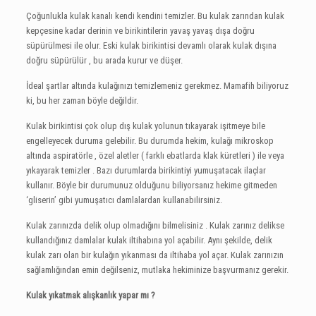
Çoğunlukla kulak kanalı kendi kendini temizler. Bu kulak zarından kulak
kepçesine kadar derinin ve birikintilerin yavaş yavaş dışa doğru
süpürülmesi ile olur. Eski kulak birikintisi devamlı olarak kulak dışına
doğru süpürülür , bu arada kurur ve düşer.
İdeal şartlar altında kulağınızı temizlemeniz gerekmez. Mamafih biliyoruz
ki, bu her zaman böyle değildir.
Kulak birikintisi çok olup dış kulak yolunun tıkayarak işitmeye bile
engelleyecek duruma gelebilir. Bu durumda hekim, kulağı mikroskop
altında aspiratörle , özel aletler ( farklı ebatlarda klak küretleri ) ile veya
yıkayarak temizler . Bazı durumlarda birikintiyi yumuşatacak ilaçlar
kullanır. Böyle bir durumunuz olduğunu biliyorsanız hekime gitmeden
‘gliserin’ gibi yumuşatıcı damlalardan kullanabilirsiniz.
Kulak zarınızda delik olup olmadığını bilmelisiniz . Kulak zarınız delikse
kullandığınız damlalar kulak iltihabına yol açabilir. Aynı şekilde, delik
kulak zarı olan bir kulağın yıkanması da iltihaba yol açar. Kulak zarınızın
sağlamlığından emin değilseniz, mutlaka hekiminize başvurmanız gerekir.
Kulak yıkatmak alışkanlık yapar mı ?