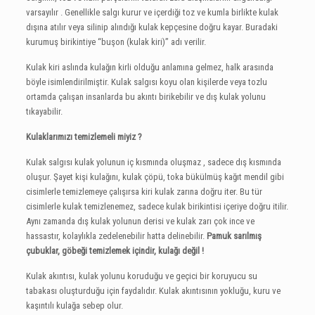
varsayılır . Genellikle salgı kurur ve içerdiği toz ve kumla birlikte kulak
dışına atılır veya silinip alındığı kulak kepçesine doğru kayar. Buradaki
kurumuş birikintiye “buşon (kulak kiri)” adı verilir.
Kulak kiri aslında kulağın kirli olduğu anlamına gelmez, halk arasında
böyle isimlendirilmiştir. Kulak salgısı koyu olan kişilerde veya tozlu
ortamda çalışan insanlarda bu akıntı birikebilir ve dış kulak yolunu
tıkayabilir.
Kulaklarımızı temizlemeli miyiz ?
Kulak salgısı kulak yolunun iç kısmında oluşmaz , sadece dış kısmında
oluşur. Şayet kişi kulağını, kulak çöpü, toka bükülmüş kağıt mendil gibi
cisimlerle temizlemeye çalışırsa kiri kulak zarına doğru iter. Bu tür
cisimlerle kulak temizlenemez, sadece kulak birikintisi içeriye doğru itilir.
Aynı zamanda dış kulak yolunun derisi ve kulak zarı çok ince ve
hassastır, kolaylıkla zedelenebilir hatta delinebilir.
Pamuk sarılmış
çubuklar, göbeği temizlemek içindir, kulağı değil !
Kulak akıntısı, kulak yolunu koruduğu ve geçici bir koruyucu su
tabakası oluşturduğu için faydalıdır. Kulak akıntısının yokluğu, kuru ve
kaşıntılı kulağa sebep olur.