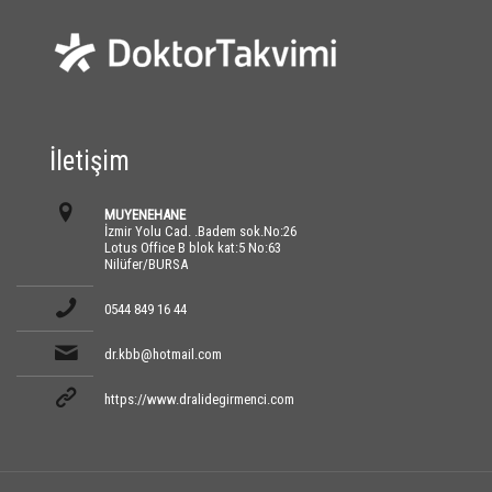
İletişim
MUYENEHANE
İzmir Yolu Cad. .Badem sok.No:26
Lotus Office B blok kat:5 No:63
Nilüfer/BURSA
0544 849 16 44
dr.kbb@hotmail.com
https://www.dralidegirmenci.com