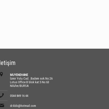
İletişim
MUYENEHANE
İzmir Yolu Cad. .Badem sok.No:26
Lotus Office B blok kat:5 No:63
Nilüfer/BURSA
0544 849 16 44
dr.kbb@hotmail.com