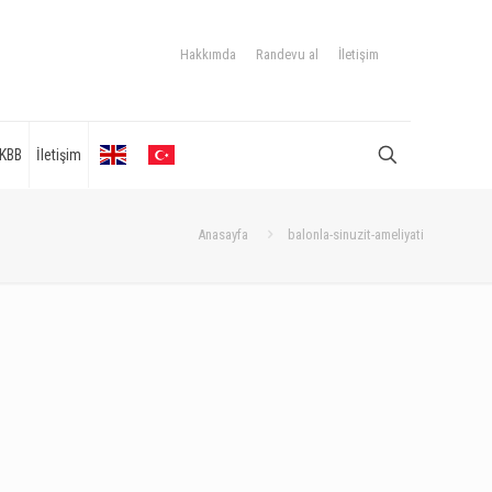
Hakkımda
Randevu al
İletişim
KBB
İletişim
Anasayfa
balonla-sinuzit-ameliyati