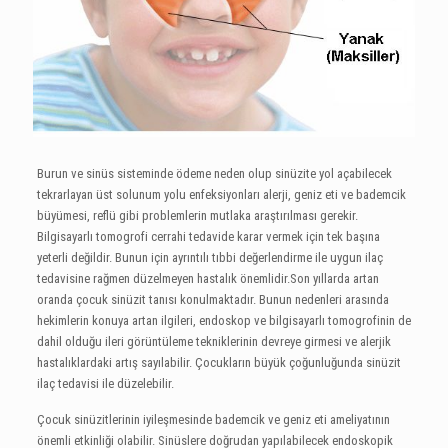
Burun ve sinüs sisteminde ödeme neden olup sinüzite yol açabilecek
tekrarlayan üst solunum yolu enfeksiyonları alerji, geniz eti ve bademcik
büyümesi, reflü gibi problemlerin mutlaka araştırılması gerekir.
Bilgisayarlı tomogrofi cerrahi tedavide karar vermek için tek başına
yeterli değildir. Bunun için ayrıntılı tıbbi değerlendirme ile uygun ilaç
tedavisine rağmen düzelmeyen hastalık önemlidir.Son yıllarda artan
oranda çocuk sinüzit tanısı konulmaktadır. Bunun nedenleri arasında
hekimlerin konuya artan ilgileri, endoskop ve bilgisayarlı tomogrofinin de
dahil olduğu ileri görüntüleme tekniklerinin devreye girmesi ve alerjik
hastalıklardaki artış sayılabilir. Çocukların büyük çoğunluğunda sinüzit
ilaç tedavisi ile düzelebilir.
Çocuk sinüzitlerinin iyileşmesinde bademcik ve geniz eti ameliyatının
önemli etkinliği olabilir. Sinüslere doğrudan yapılabilecek endoskopik