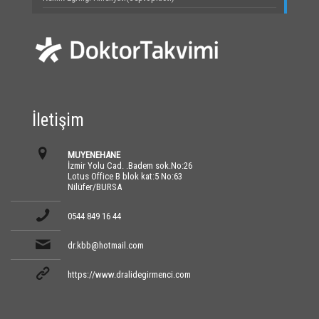
İletişim
MUYENEHANE
İzmir Yolu Cad. .Badem sok.No:26
Lotus Office B blok kat:5 No:63
Nilüfer/BURSA
0544 849 16 44
dr.kbb@hotmail.com
https://www.dralidegirmenci.com