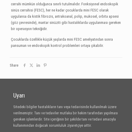
cerrahi mümkün olduğunca sınırlı tutulmalıdır. Fonksiyonel endoskopik
sinüs cerrahisi (FESC), her ne kadar çocuklarda mini FESC olarak
uygulansa da kistik fibrozis, antrakoanal, polip, mukosel, orbita apsesi
(göz çevresinde), mantar sinüziti gibi hastalıklarda uygulanması gereken
bir operasyon tekniğidir.
Çocuklarda özellikle küçük yaşlarda mini FESC ameliyatından sonra
pansuman ve endoskopik kontrol problemleri ortaya çıkabilir.
Share
Uyarı
Sitedeki bilgiler hastalıkların tanı veya tedavisinde kullanılmak üzere
verilmemiştir. Tanı ve tedaviler mutlaka bir hekim tarafından yapılması
gereken işlemlerdir. Site içeriğinin bir şekilde tanı ve tedavi amacıyla
kullanımından doğacak sorumluluk ziyaretçiye aittir.