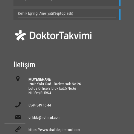
Kemik Eğriliği Ameliyatı(Septoplasti)
İletişim
MUYENEHANE
İzmir Yolu Cad. .Badem sok.No:26
Lotus Office B blok kat:5 No:63
Nilüfer/BURSA
0544 849 16 44
dr.kbb@hotmail.com
https://www.dralidegirmenci.com