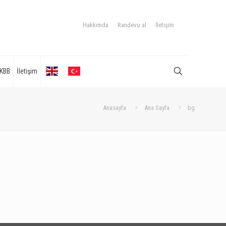
Hakkımda
Randevu al
İletişim
KBB
İletişim
Anasayfa
Ana Sayfa
bg