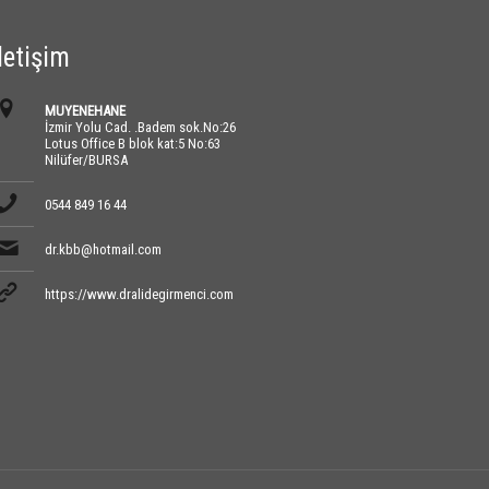
İletişim
MUYENEHANE
İzmir Yolu Cad. .Badem sok.No:26
Lotus Office B blok kat:5 No:63
Nilüfer/BURSA
0544 849 16 44
dr.kbb@hotmail.com
https://www.dralidegirmenci.com