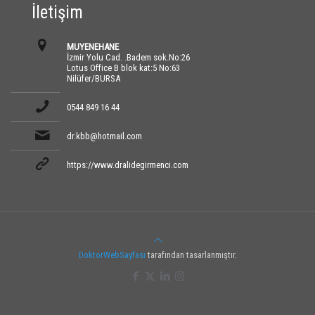
İletişim
MUYENEHANE
İzmir Yolu Cad. .Badem sok.No:26
Lotus Office B blok kat:5 No:63
Nilüfer/BURSA
0544 849 16 44
dr.kbb@hotmail.com
https://www.dralidegirmenci.com
DoktorWebSayfası
tarafından tasarlanmıştır.