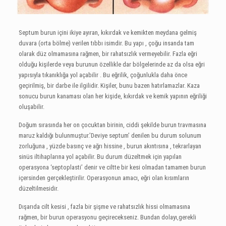
Septum burun içini ikiye ayıran, kıkırdak ve kemikten meydana gelmiş
duvara (orta bölme) verilen tıbbı isimdir. Bu yapı , çoğu insanda tam
olarak düz olmamasına rağmen, bir rahatsızlık vermeyebilir. Fazla eğri
olduğu kişilerde veya burunun özellikle dar bölgelerinde az da olsa eğri
yapısıyla tıkanıklığa yol açabilir . Bu eğrilik, çoğunlukla daha önce
geçirilmiş, bir darbe ile ilgilidir. Kişiler, bunu bazen hatırlamazlar. Kaza
sonucu burun kanaması olan her kişide, kıkırdak ve kemik yapının eğriliği
oluşabilir.
Doğum sırasında her on çocuktan birinin, ciddi şekilde burun travmasına
maruz kaldığı bulunmuştur.’Deviye septum’ denilen bu durum solunum
zorluğuna , yüzde basınç ve ağrı hissine , burun akıntısına , tekrarlayan
sinüs iltihaplarına yol açabilir. Bu durum düzeltmek için yapılan
operasyona ‘septoplasti’ denir ve ciltte bir kesi olmadan tamamen burun
içersinden gerçekleştirilir. Operasyonun amacı, eğri olan kısımların
düzeltilmesidir.
Dışarıda cilt kesisi , fazla bir şişme ve rahatsızlık hissi olmamasına
rağmen, bir burun operasyonu geçirecekseniz. Bundan dolayı,gerekli